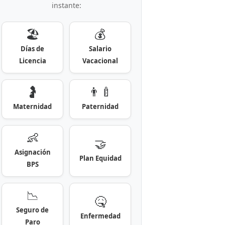
instante:
🏖️
💰
Días de
Salario
Licencia
Vacacional
🤰
👨‍🍼
Maternidad
Paternidad
👶
🤝
Asignación
Plan Equidad
BPS
📉
🤒
Seguro de
Enfermedad
Paro