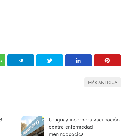
p
MÁS ANTIGUA
6
Uruguay incorpora vacunación
a
contra enfermedad
meningocócica