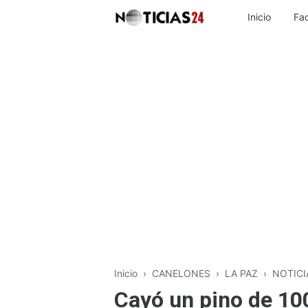
Inicio
Fa
Inicio
›
CANELONES
›
LA PAZ
›
NOTICI
Cayó un pino de 100