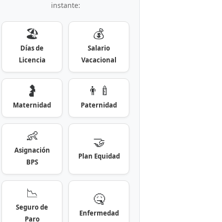
instante:
🏖️
💰
Días de
Salario
Licencia
Vacacional
🤰
👨‍🍼
Maternidad
Paternidad
👶
🤝
Asignación
Plan Equidad
BPS
📉
🤒
Seguro de
Enfermedad
Paro