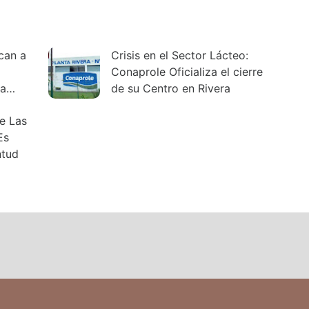
ican a
Crisis en el Sector Lácteo:
Conaprole Oficializa el cierre
 a
de su Centro en Rivera
e Las
Es
ntud