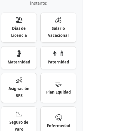
instante:
🏖️
💰
Días de
Salario
Licencia
Vacacional
🤰
👨‍🍼
Maternidad
Paternidad
👶
🤝
Asignación
Plan Equidad
BPS
📉
🤒
Seguro de
Enfermedad
Paro