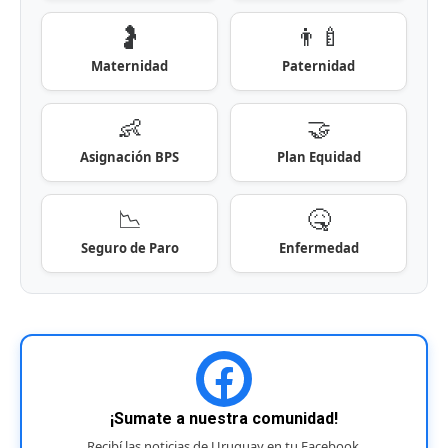
🤰
👨‍🍼
Maternidad
Paternidad
👶
🤝
Asignación BPS
Plan Equidad
📉
🤒
Seguro de Paro
Enfermedad
¡Sumate a nuestra comunidad!
Recibí las noticias de Uruguay en tu Facebook.