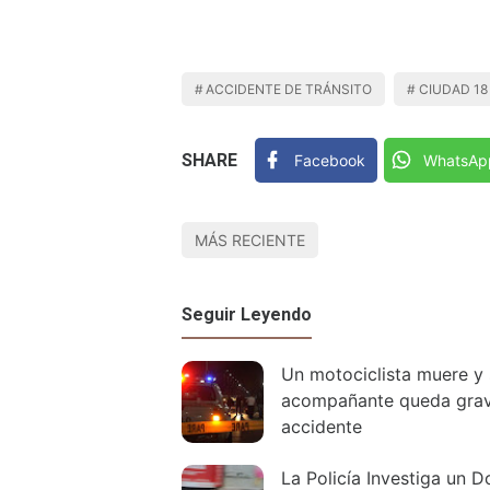
ACCIDENTE DE TRÁNSITO
CIUDAD 18
SHARE
Facebook
WhatsAp
MÁS RECIENTE
Seguir Leyendo
Un motociclista muere y
acompañante queda grav
accidente
La Policía Investiga un D