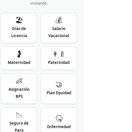
instante:
🏖️
💰
Días de
Salario
Licencia
Vacacional
🤰
👨‍🍼
Maternidad
Paternidad
👶
🤝
Asignación
Plan Equidad
BPS
📉
🤒
Seguro de
Enfermedad
Paro