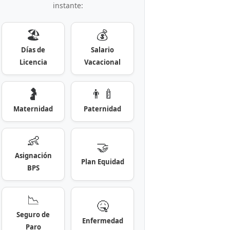
instante:
🏖️
💰
Días de
Salario
Licencia
Vacacional
🤰
👨‍🍼
Maternidad
Paternidad
👶
🤝
Asignación
Plan Equidad
BPS
📉
🤒
Seguro de
Enfermedad
Paro