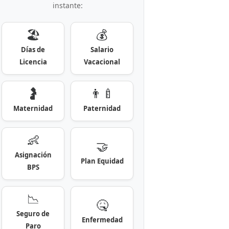
instante:
🏖️
💰
Días de
Salario
Licencia
Vacacional
🤰
👨‍🍼
Maternidad
Paternidad
👶
🤝
Asignación
Plan Equidad
BPS
📉
🤒
Seguro de
Enfermedad
Paro