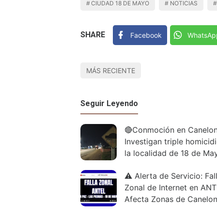
CIUDAD 18 DE MAYO
NOTICIAS
SHARE
Facebook
WhatsAp
MÁS RECIENTE
Seguir Leyendo
🔴Conmoción en Canelon
Investigan triple homicid
la localidad de 18 de Ma
⚠️ Alerta de Servicio: Fal
Zonal de Internet en AN
Afecta Zonas de Canelo