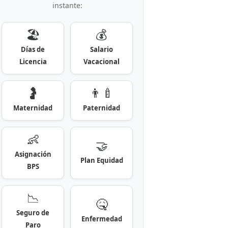
instante:
🏖️
💰
Días de
Salario
Licencia
Vacacional
🤰
👨‍🍼
Maternidad
Paternidad
👶
🤝
Asignación
Plan Equidad
BPS
📉
🤒
Seguro de
Enfermedad
Paro