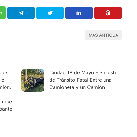
p
MÁS ANTIGUA
que
Ciudad 18 de Mayo - Siniestro
ió
de Tránsito Fatal Entre una
mión.
Camioneta y un Camión
hoque
pante