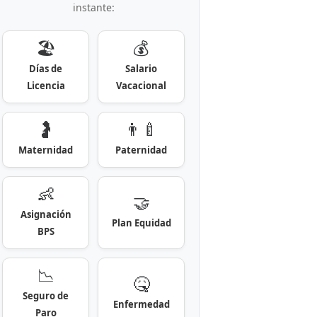
instante:
🏖️
💰
Días de
Salario
Licencia
Vacacional
🤰
👨‍🍼
Maternidad
Paternidad
👶
🤝
Asignación
Plan Equidad
BPS
📉
🤒
Seguro de
Enfermedad
Paro