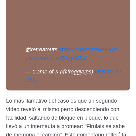
📹retreatours
https://t.co/8u8aRaPVxc
pic.twitter.com/54uyit02ut
— Game of X (@froggyups)
October 17,
2024
Lo más llamativo del caso es que un segundo
vídeo reveló al mismo perro descendiendo con
facilidad, saltando de bloque en bloque, lo que
llevó a un internauta a bromear: "Firulais se sabe
de memoria el camino". Este comentario reflejó la