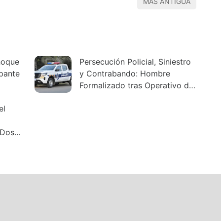
MÁS ANTIGUA
hoque
Persecución Policial, Siniestro
pante
y Contrabando: Hombre
Formalizado tras Operativo de
Policía Caminera
el
 Dos
ue