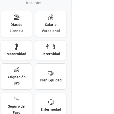
instante:
🏖️
💰
Días de
Salario
Licencia
Vacacional
🤰
👨‍🍼
Maternidad
Paternidad
👶
🤝
Asignación
Plan Equidad
BPS
📉
🤒
Seguro de
Enfermedad
Paro