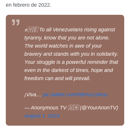
en febrero de 2022.
✊️🇻🇪 To all Venezuelans rising against
tyranny, know that you are not alone.
The world watches in awe of your
bravery and stands with you in solidarity.
Your struggle is a powerful reminder that
even in the darkest of times, hope and
freedom can and will prevail.
¡Viva…
pic.twitter.com/hBHsczsRuu
— Anonymous TV 🇺🇦 (@YourAnonTV)
August 1, 2024