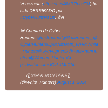
Venezuela (
https://t.co/4MB7fpccTM
) ha
sido DERRIBADO por
#CyberHuntersOp
. 🌐🔥
💀 Cuentas de Cyber
Hunters:
@mstrbotnet
@SkullHunters_
@
CyberHuntersOp
@Astaroth_WH
@White
_Hunters
@SytryOpFenix
@YourAnonHu
nters
@Woman_HuntersCL
…
pic.twitter.com/JOvL4MLChb
— ζ͜͡ℂ𝕐𝔹𝔼ℝ ℍ𝕌ℕ𝕋𝔼ℝ𝕊 ͜͡ζ
(@White_Hunters)
August 1, 2024