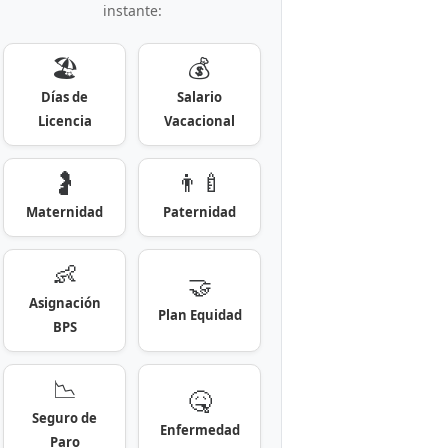
instante:
🏖️
💰
Días de
Salario
Licencia
Vacacional
🤰
👨‍🍼
Maternidad
Paternidad
👶
🤝
Asignación
Plan Equidad
BPS
📉
🤒
Seguro de
Enfermedad
Paro