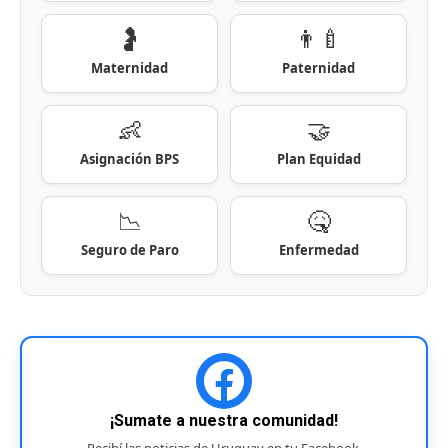
🤰
👨‍🍼
Maternidad
Paternidad
👶
🤝
Asignación BPS
Plan Equidad
📉
🤒
Seguro de Paro
Enfermedad
¡Sumate a nuestra comunidad!
Recibí las noticias de Uruguay en tu Facebook.