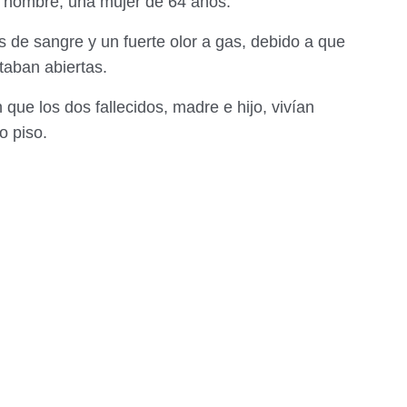
l hombre, una mujer de 64 años.
s de sangre y un fuerte olor a gas, debido a que
staban abiertas.
 que los dos fallecidos, madre e hijo, vivían
o piso.