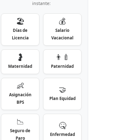
instante:
🏖️
💰
Días de
Salario
Licencia
Vacacional
🤰
👨‍🍼
Maternidad
Paternidad
👶
🤝
Asignación
Plan Equidad
BPS
📉
🤒
Seguro de
Enfermedad
Paro