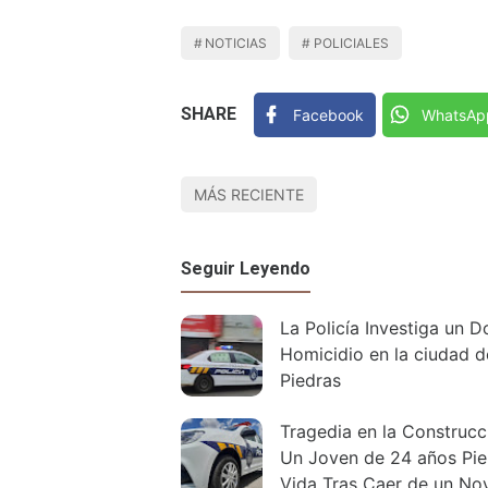
NOTICIAS
POLICIALES
SHARE
Facebook
WhatsAp
MÁS RECIENTE
Seguir Leyendo
La Policía Investiga un D
Homicidio en la ciudad d
Piedras
Tragedia en la Construcción:
Un Joven de 24 años Pie
Vida Tras Caer de un No