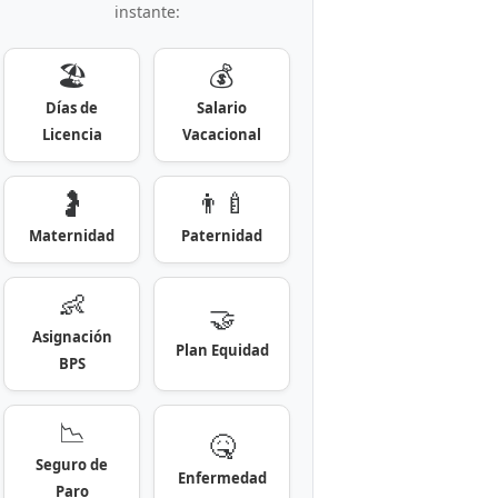
instante:
🏖️
💰
Días de
Salario
Licencia
Vacacional
🤰
👨‍🍼
Maternidad
Paternidad
👶
🤝
Asignación
Plan Equidad
BPS
📉
🤒
Seguro de
Enfermedad
Paro