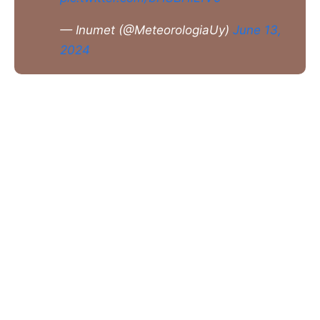
— Inumet (@MeteorologiaUy)
June 13,
2024