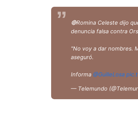
🔴Romina Celeste dijo qu
denuncia falsa contra Ors
"No voy a dar nombres. M
aseguró.
Informa
@GuilleLosa
pic.
— Telemundo (@Telemu