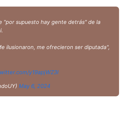
e "por supuesto hay gente detrás" de la
i.
e ilusionaron, me ofrecieron ser diputada",
twitter.com/y19apjWZ3I
ndoUY)
May 6, 2024