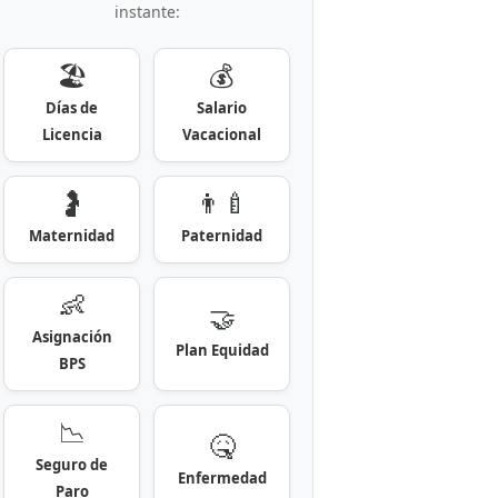
instante:
🏖️
💰
Días de
Salario
Licencia
Vacacional
🤰
👨‍🍼
Maternidad
Paternidad
👶
🤝
Asignación
Plan Equidad
BPS
📉
🤒
Seguro de
Enfermedad
Paro