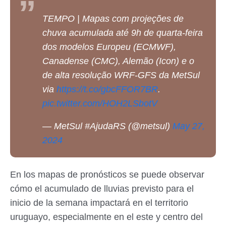
TEMPO | Mapas com projeções de
chuva acumulada até 9h de quarta-feira
dos modelos Europeu (ECMWF),
Canadense (CMC), Alemão (Icon) e o
de alta resolução WRF-GFS da MetSul
via
https://t.co/gbcFFOR7BR
.
pic.twitter.com/HOH2LSbotV
— MetSul #AjudaRS (@metsul)
May 27,
2024
En los mapas de pronósticos se puede observar
cómo el acumulado de lluvias previsto para el
inicio de la semana impactará en el territorio
uruguayo, especialmente en el este y centro del