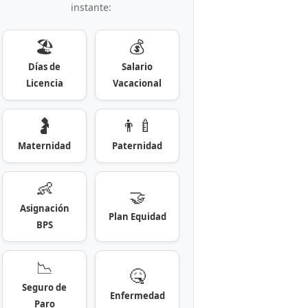
instante:
🏖️
💰
Días de
Salario
Licencia
Vacacional
🤰
👨‍🍼
Maternidad
Paternidad
👶
🤝
Asignación
Plan Equidad
BPS
📉
🤒
Seguro de
Enfermedad
Paro