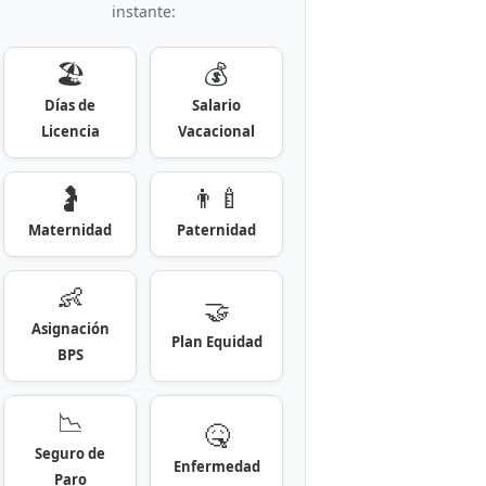
instante:
🏖️
💰
Días de
Salario
Licencia
Vacacional
🤰
👨‍🍼
Maternidad
Paternidad
👶
🤝
Asignación
Plan Equidad
BPS
📉
🤒
Seguro de
Enfermedad
Paro