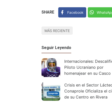
SHARE
Facebook
WhatsAp
MÁS RECIENTE
Seguir Leyendo
Internacionales: Descalif
Piloto Ucraniano por
homenajear en su Casco
Caídos en Guerra
Crisis en el Sector Lácte
Conaprole Oficializa el ci
de su Centro en Rivera