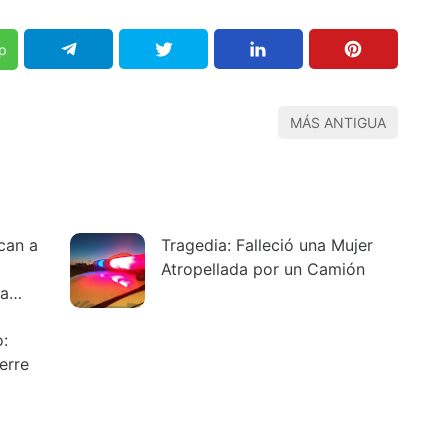
p
MÁS ANTIGUA
ican a
Tragedia: Falleció una Mujer
Atropellada por un Camión
 a
o:
erre