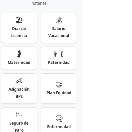
instante:
🏖️
💰
Días de
Salario
Licencia
Vacacional
🤰
👨‍🍼
Maternidad
Paternidad
👶
🤝
Asignación
Plan Equidad
BPS
📉
🤒
Seguro de
Enfermedad
Paro