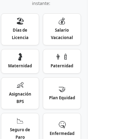
instante:
🏖️
💰
Días de
Salario
Licencia
Vacacional
🤰
👨‍🍼
Maternidad
Paternidad
👶
🤝
Asignación
Plan Equidad
BPS
📉
🤒
Seguro de
Enfermedad
Paro