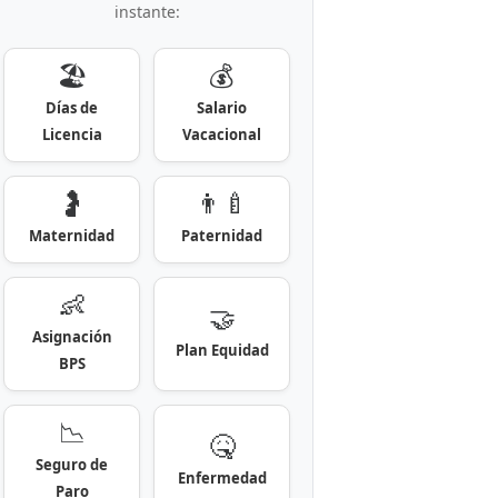
instante:
🏖️
💰
Días de
Salario
Licencia
Vacacional
🤰
👨‍🍼
Maternidad
Paternidad
👶
🤝
Asignación
Plan Equidad
BPS
📉
🤒
Seguro de
Enfermedad
Paro