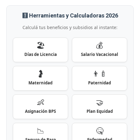
🧮 Herramientas y Calculadoras 2026
Calculá tus beneficios y subsidios al instante:
🏖️
💰
Días de Licencia
Salario Vacacional
🤰
👨‍🍼
Maternidad
Paternidad
👶
🤝
Asignación BPS
Plan Equidad
📉
🤒
Seguro de Paro
Enfermedad