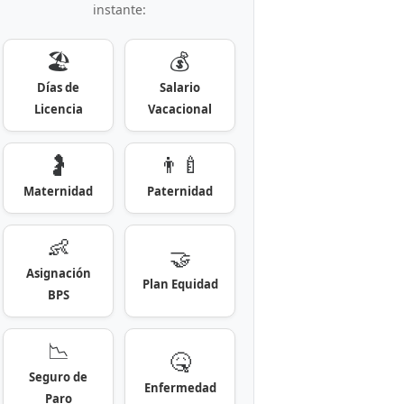
instante:
🏖️
💰
Días de
Salario
Licencia
Vacacional
🤰
👨‍🍼
Maternidad
Paternidad
👶
🤝
Asignación
Plan Equidad
BPS
📉
🤒
Seguro de
Enfermedad
Paro