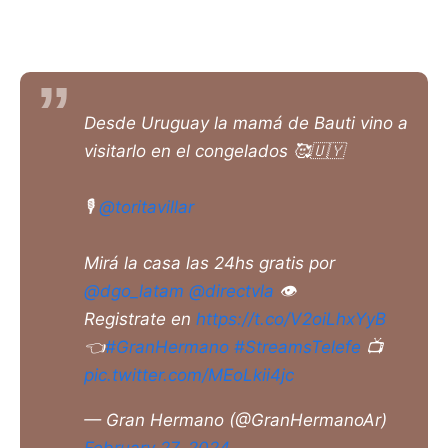
Desde Uruguay la mamá de Bauti vino a
visitarlo en el congelados 🥰🇺🇾
🎙️
@toritavillar
Mirá la casa las 24hs gratis por
@dgo_latam
@directvla
👁️
Registrate en
https://t.co/V2oiLhxYyB
👈
#GranHermano
#StreamsTelefe
📺
pic.twitter.com/MEoLkii4jc
— Gran Hermano (@GranHermanoAr)