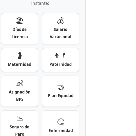
instante:
🏖️
💰
Días de
Salario
Licencia
Vacacional
🤰
👨‍🍼
Maternidad
Paternidad
👶
🤝
Asignación
Plan Equidad
BPS
📉
🤒
Seguro de
Enfermedad
Paro