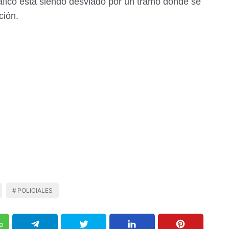
ráfico está siendo desviado por un tramo donde se
ción.
POLICIALES
p