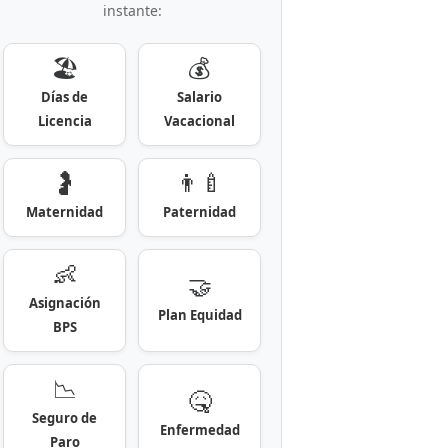
instante:
🏖️
💰
Días de
Salario
Licencia
Vacacional
🤰
👨‍🍼
Maternidad
Paternidad
👶
🤝
Asignación
Plan Equidad
BPS
📉
🤒
Seguro de
Enfermedad
Paro