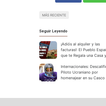
MÁS RECIENTE
Seguir Leyendo
¡Adiós al alquiler y las
facturas!: El Pueblo Espa
que te Regala una Casa y
Empleo por Mudarte.
Internacionales: Descalif
Piloto Ucraniano por
homenajear en su Casco
Caídos en Guerra