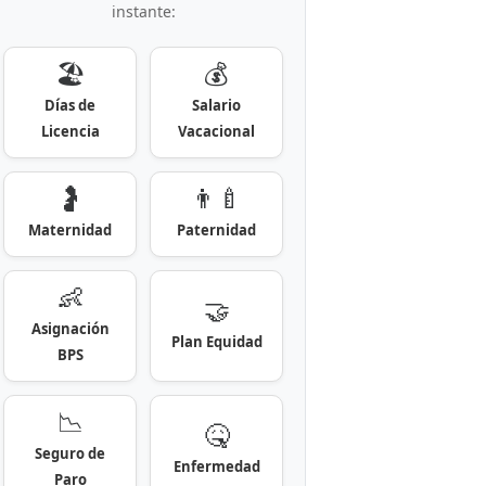
instante:
🏖️
💰
Días de
Salario
Licencia
Vacacional
🤰
👨‍🍼
Maternidad
Paternidad
👶
🤝
Asignación
Plan Equidad
BPS
📉
🤒
Seguro de
Enfermedad
Paro