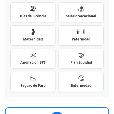
🏖️
💰
Días de Licencia
Salario Vacacional
🤰
👨‍🍼
Maternidad
Paternidad
👶
🤝
Asignación BPS
Plan Equidad
📉
🤒
Seguro de Paro
Enfermedad