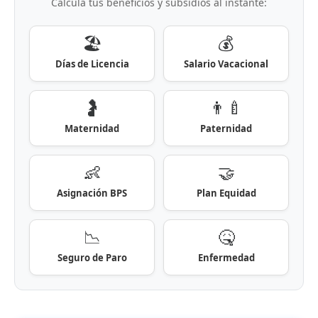
Calculá tus beneficios y subsidios al instante:
🏖️
💰
Días de Licencia
Salario Vacacional
🤰
👨‍🍼
Maternidad
Paternidad
👶
🤝
Asignación BPS
Plan Equidad
📉
🤒
Seguro de Paro
Enfermedad