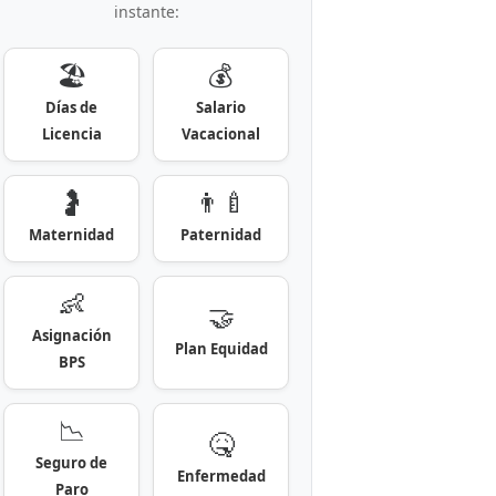
instante:
🏖️
💰
Días de
Salario
Licencia
Vacacional
🤰
👨‍🍼
Maternidad
Paternidad
👶
🤝
Asignación
Plan Equidad
BPS
📉
🤒
Seguro de
Enfermedad
Paro