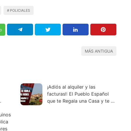
POLICIALES
p
MÁS ANTIGUA
¡Adiós al alquiler y las
facturas!: El Pueblo Español
que te Regala una Casa y te da
Empleo por Mudarte.
uinos
lica
res