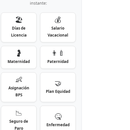
instante:
🏖️
💰
Días de
Salario
Licencia
Vacacional
🤰
👨‍🍼
Maternidad
Paternidad
👶
🤝
Asignación
Plan Equidad
BPS
📉
🤒
Seguro de
Enfermedad
Paro