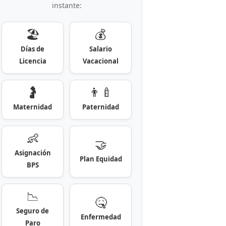
instante:
🏖️
💰
Días de
Salario
Licencia
Vacacional
🤰
👨‍🍼
Maternidad
Paternidad
👶
🤝
Asignación
Plan Equidad
BPS
📉
🤒
Seguro de
Enfermedad
Paro