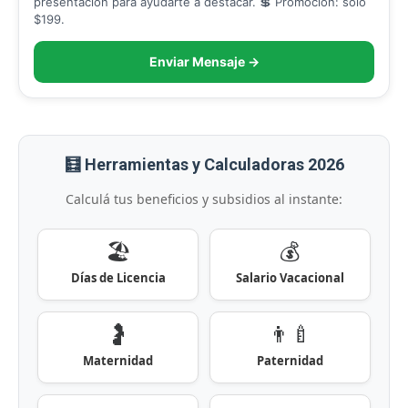
presentación para ayudarte a destacar. 💲 Promoción: solo
$199.
Enviar Mensaje →
🧮 Herramientas y Calculadoras 2026
Calculá tus beneficios y subsidios al instante:
🏖️
💰
Días de Licencia
Salario Vacacional
🤰
👨‍🍼
Maternidad
Paternidad