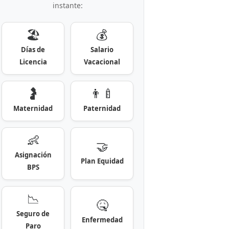
instante:
🏖️
💰
Días de
Salario
Licencia
Vacacional
🤰
👨‍🍼
Maternidad
Paternidad
👶
🤝
Asignación
Plan Equidad
BPS
📉
🤒
Seguro de
Enfermedad
Paro