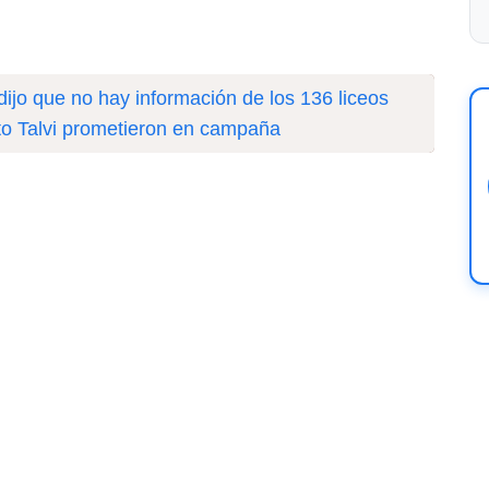
dijo que no hay información de los 136 liceos
to Talvi prometieron en campaña