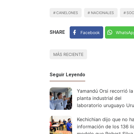
CANELONES
NACIONALES
SOC
SHARE
Facebook
WhatsAp
MÁS RECIENTE
Seguir Leyendo
Yamandú Orsi recorrió la
planta industrial del
laboratorio uruguayo Ur
Kechichian dijo que no h
información de los 136 l
modelo que Robert Silva