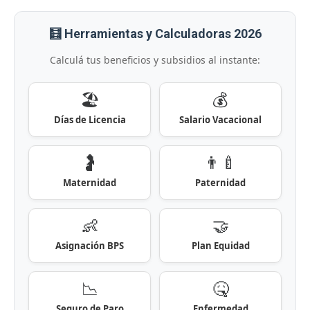
🧮 Herramientas y Calculadoras 2026
Calculá tus beneficios y subsidios al instante:
🏖️
💰
Días de Licencia
Salario Vacacional
🤰
👨‍🍼
Maternidad
Paternidad
👶
🤝
Asignación BPS
Plan Equidad
📉
🤒
Seguro de Paro
Enfermedad