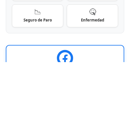
📉
🤒
Seguro de Paro
Enfermedad
¡Sumate a nuestra comunidad!
Recibí las noticias de Uruguay en tu Facebook.
SEGUIR
Inicio
Contacto
Políticas de Privacidad