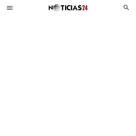
Duplicado UTE
Duplicado OSE
BPS
MIDES
Antecedentes Penales
Asignaciones
Viviendas
Plan de Equidad
Subsidios