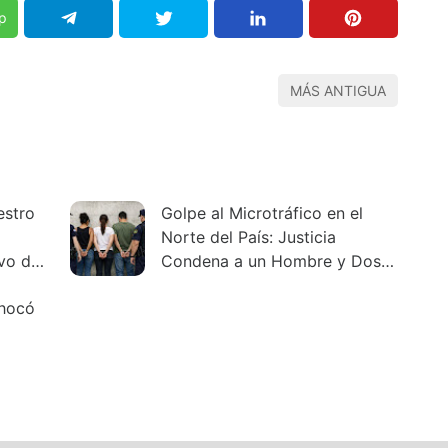
p
MÁS ANTIGUA
estro
Golpe al Microtráfico en el
Norte del País: Justicia
ivo de
Condena a un Hombre y Dos
Mujeres tras un Despliegue
Chocó
Policial