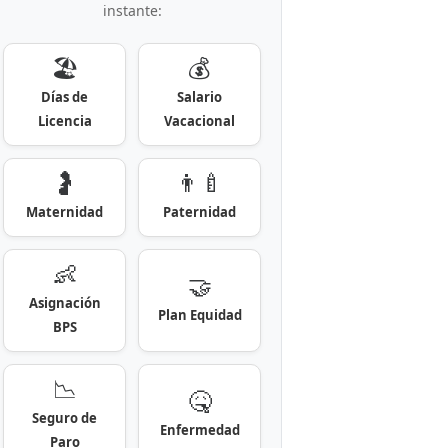
instante:
🏖️
💰
Días de
Salario
Licencia
Vacacional
🤰
👨‍🍼
Maternidad
Paternidad
👶
🤝
Asignación
Plan Equidad
BPS
📉
🤒
Seguro de
Enfermedad
Paro