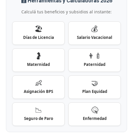
🧮 Herramientas y Calculadoras 2026
Calculá tus beneficios y subsidios al instante:
🏖️
💰
Días de Licencia
Salario Vacacional
🤰
👨‍🍼
Maternidad
Paternidad
👶
🤝
Asignación BPS
Plan Equidad
📉
🤒
Seguro de Paro
Enfermedad