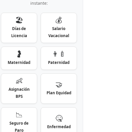
instante:
🏖️
💰
Días de
Salario
Licencia
Vacacional
🤰
👨‍🍼
Maternidad
Paternidad
👶
🤝
Asignación
Plan Equidad
BPS
📉
🤒
Seguro de
Enfermedad
Paro