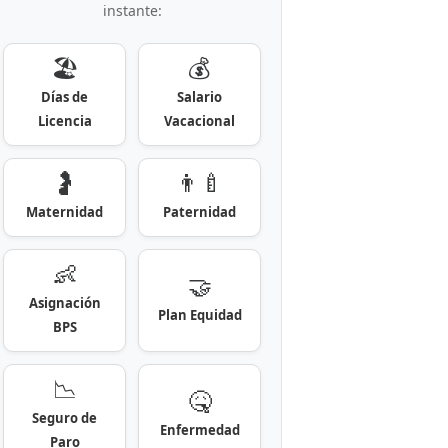
instante:
🏖️
💰
Días de
Salario
Licencia
Vacacional
🤰
👨‍🍼
Maternidad
Paternidad
👶
🤝
Asignación
Plan Equidad
BPS
📉
🤒
Seguro de
Enfermedad
Paro