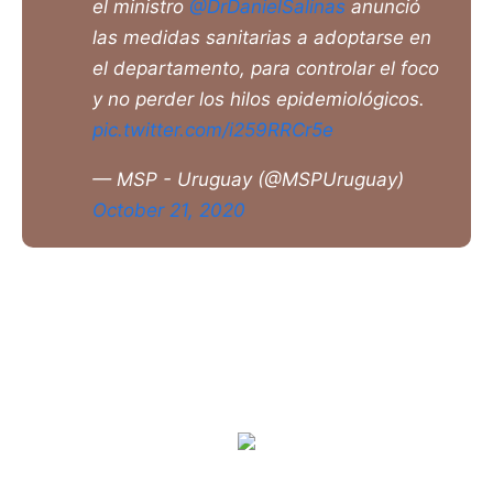
el ministro
@DrDanielSalinas
anunció
las medidas sanitarias a adoptarse en
el departamento, para controlar el foco
y no perder los hilos epidemiológicos.
pic.twitter.com/i259RRCr5e
— MSP - Uruguay (@MSPUruguay)
October 21, 2020