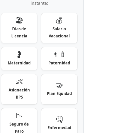
instante:
🏖️
💰
Días de
Salario
Licencia
Vacacional
🤰
👨‍🍼
Maternidad
Paternidad
👶
🤝
Asignación
Plan Equidad
BPS
📉
🤒
Seguro de
Enfermedad
Paro