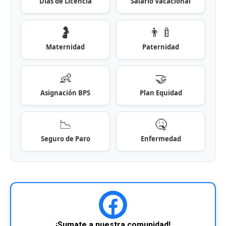
Días de Licencia
Salario Vacacional
🤰
👨‍🍼
Maternidad
Paternidad
👶
🤝
Asignación BPS
Plan Equidad
📉
🤒
Seguro de Paro
Enfermedad
¡Sumate a nuestra comunidad!