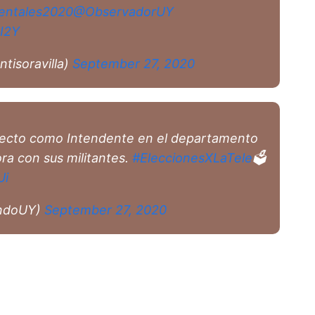
entales2020
@ObservadorUY
I2Y
ntisoravilla)
September 27, 2020
lecto como Intendente en el departamento
ra con sus militantes.
#EleccionesXLaTele
🗳️
Ui
ndoUY)
September 27, 2020