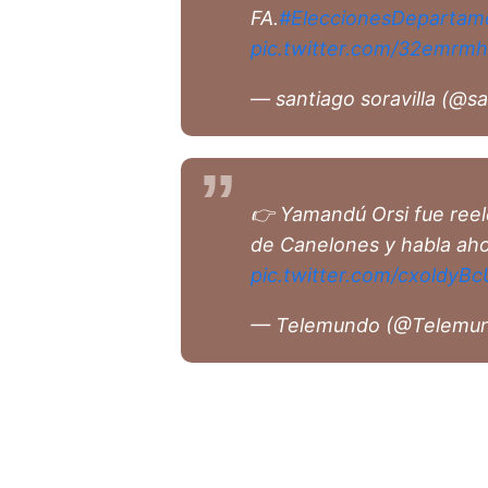
FA.
#EleccionesDepartam
pic.twitter.com/32emrmh
— santiago soravilla (@sa
👉 Yamandú Orsi fue ree
de Canelones y habla aho
pic.twitter.com/cxoldyBc
— Telemundo (@Telemu