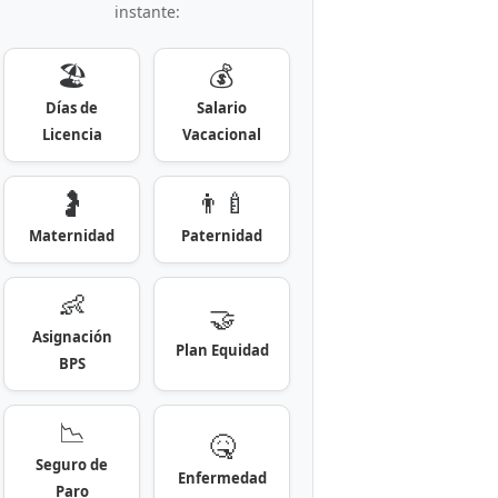
instante:
🏖️
💰
Días de
Salario
Licencia
Vacacional
🤰
👨‍🍼
Maternidad
Paternidad
👶
🤝
Asignación
Plan Equidad
BPS
📉
🤒
Seguro de
Enfermedad
Paro