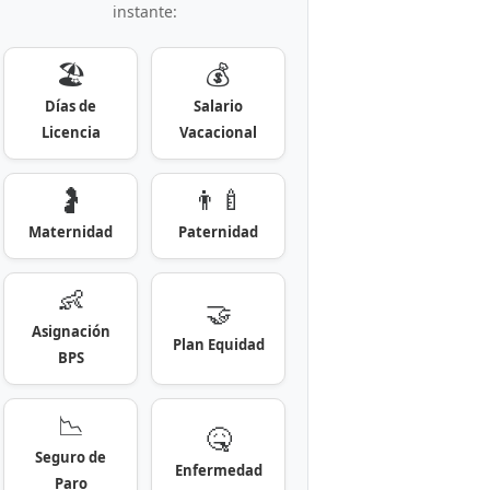
instante:
🏖️
💰
Días de
Salario
Licencia
Vacacional
🤰
👨‍🍼
Maternidad
Paternidad
👶
🤝
Asignación
Plan Equidad
BPS
📉
🤒
Seguro de
Enfermedad
Paro