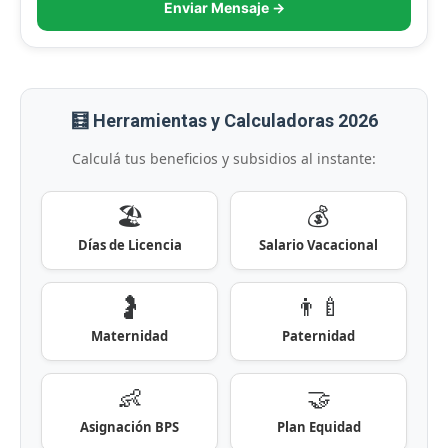
Enviar Mensaje →
🧮 Herramientas y Calculadoras 2026
Calculá tus beneficios y subsidios al instante:
🏖️
💰
Días de Licencia
Salario Vacacional
🤰
👨‍🍼
Maternidad
Paternidad
👶
🤝
Asignación BPS
Plan Equidad